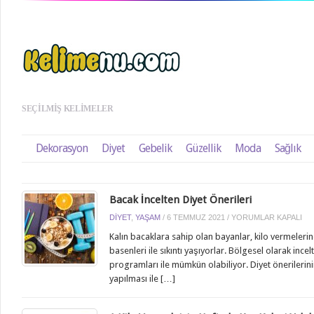
SEÇILMIŞ KELIMELER
Dekorasyon
Diyet
Gebelik
Güzellik
Moda
Sağlık
Bacak İncelten Diyet Önerileri
BACAK
DIYET
,
YAŞAM
/
6 TEMMUZ 2021
/
YORUMLAR KAPALI
İNCELTEN
Kalın bacaklara sahip olan bayanlar, kilo vermeler
DIYET
basenleri ile sıkıntı yaşıyorlar. Bölgesel olarak inc
ÖNERILERI
programları ile mümkün olabiliyor. Diyet önerilerini
IÇIN
yapılması ile […]