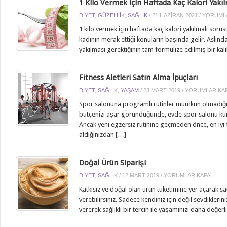
1 Kilo Vermek için Haftada Kaç Kalori Yakıl
1
DIYET
,
GÜZELLIK
,
SAĞLIK
/
21 HAZIRAN 2021
/
YORUMLA
KILO
1 kilo vermek için haftada kaç kalori yakılmalı soru
VERMEK
kadının merak ettiği konuların başında gelir. Aslında
IÇIN
yakılması gerektiğinin tam formulize edilmiş bir kalı
HAFTADA
KAÇ
KALORI
Fitness Aletleri Satın Alma İpuçları
YAKILMAL
FITNESS
DIYET
,
SAĞLIK
,
YAŞAM
/
23 MART 2019
/
YORUMLAR KAP
IÇIN
ALETLERI
Spor salonuna programlı rutinler mümkün olmadığın
SATIN
bütçenizi aşar göründüğünde, evde spor salonu kurma
ALMA
Ancak yeni egzersiz rutinine geçmeden önce, en iyi f
İPUÇLARI
aldığınızdan […]
IÇIN
Doğal Ürün Siparişi
DOĞAL
DIYET
,
SAĞLIK
/
12 MART 2019
/
YORUMLAR KAPALI
ÜRÜN
Katkısız ve doğal olan ürün tüketimine yer açarak sağ
SIPARIŞI
verebilirsiniz. Sadece kendiniz için değil sevdikleri
IÇIN
vererek sağlıklı bir tercih ile yaşamınızı daha değe