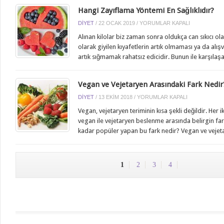
Hangi Zayıflama Yöntemi En Sağlıklıdır?
HANGI
DIYET
/
22 OCAK 2019
/
YORUMLAR KAPALI
ZAYIFLAMA
Alınan kilolar biz zaman sonra oldukça can sıkıcı olab
YÖNTEMI
olarak giyilen kıyafetlerin artık olmaması ya da alı
EN
artık sığmamak rahatsız edicidir. Bunun ile karşılaşa
SAĞLIKLIDIR?
IÇIN
Vegan ve Vejetaryen Arasındaki Fark Nedir
VEGAN
DIYET
/
13 EKIM 2018
/
YORUMLAR KAPALI
VE
Vegan, vejetaryen teriminin kısa şekli değildir. Her 
VEJETARYEN
vegan ile vejetaryen beslenme arasında belirgin farkl
ARASINDAKI
kadar popüler yapan bu fark nedir? Vegan ve vejet
FARK
NEDIR?
IÇIN
1
2
3
4