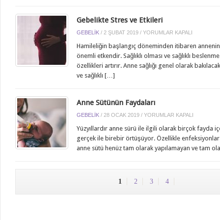
Gebelikte Stres ve Etkileri
GEBELIKTE
GEBELIK
/
2 ŞUBAT 2019
/
YORUMLAR KAPALI
STRES
Hamileliğin başlangıç döneminden itibaren annenin 
VE
önemli etkendir. Sağlıklı olması ve sağlıklı beslenm
ETKILERI
özellikleri artırır. Anne sağlığı genel olarak bakıla
IÇIN
ve sağlıklı […]
Anne Sütünün Faydaları
ANNE
GEBELIK
/
28 OCAK 2019
/
YORUMLAR KAPALI
SÜTÜNÜN
Yüzyıllardır anne sürü ile ilgili olarak birçok fayda 
FAYDALARI
gerçek ile birebir örtüşüyor. Özellikle enfeksiyonl
IÇIN
anne sütü henüz tam olarak yapılamayan ve tam olar
1
2
3
4