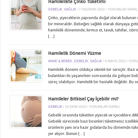
Hamilelikte Çinko Tüketimi
HAMILELIKTE
GEBELIK
,
SAĞLIK
/
7 HAZIRAN 2022
/
YORUMLAR KAPAL
ÇINKO
Çinko, yiyeceklerin yapısında doğal olarak bulunan
TÜKETIMI
bir mineraldir. Bebeğini sağlıklı olarak dünyaya get
IÇIN
hamilelik döneminde; kırmızı et, tavuk, tahıllar, ist
[…]
Hamilelik Dönemi Yüzme
HAMIL
ANNE & BEBEK
,
GEBELIK
,
SAĞLIK
/
6 MAYIS 2021
/
YORU
DÖNE
Hamilelik dönemi oldukça sıkıntılı bir süreçtir. Bazı a
YÜZM
bulantıları ile yaşanırken sonrasında da gelişen bebeğ
IÇIN
süreç olabiliyor. Hamilelik bir hastalık değildir. Bu
Hamileler Bitkisel Çay İçebilir mi?
HAMILELER
GEBELIK
/
10 EKIM 2019
/
YORUMLAR KAPALI
BITKISEL
Gebelik sırasında tüketilen yiyecek ve içeceklere di
ÇAY
Gebelik sürecinde bazı besinleri tüketmeniz özellikl
İÇEBILIR
ürünlerin yanı sıra hazır gıdalarda bu dönemde tük
MI?
yer alıyor. Bunun […]
IÇIN