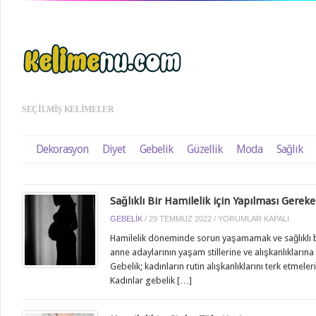
SEÇILMIŞ KELIMELER
Dekorasyon
Diyet
Gebelik
Güzellik
Moda
Sağlık
Sağlıklı Bir Hamilelik için Yapılması Gereke
SAĞLIKLI
GEBELIK
/
29 TEMMUZ 2022
/
YORUMLAR KAPALI
BIR
Hamilelik döneminde sorun yaşamamak ve sağlıklı bi
HAMILELIK
anne adaylarının yaşam stillerine ve alışkanlıklarına
IÇIN
Gebelik; kadınların rutin alışkanlıklarını terk etmeleri
YAPILMASI
Kadınlar gebelik […]
GEREKENLER
IÇIN