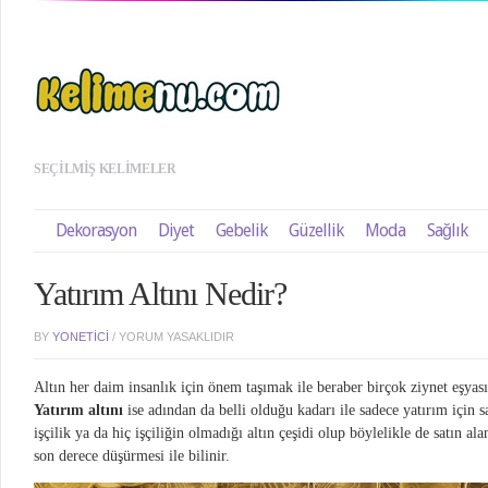
SEÇILMIŞ KELIMELER
Dekorasyon
Diyet
Gebelik
Güzellik
Moda
Sağlık
Yatırım Altını Nedir?
BY
YONETICI
/
YORUM YASAKLIDIR
Altın her daim insanlık için önem taşımak ile beraber birçok ziynet eşyasın
Yatırım altını
ise adından da belli olduğu kadarı ile sadece yatırım için sa
işçilik ya da hiç işçiliğin olmadığı altın çeşidi olup böylelikle de satın ala
son derece düşürmesi ile bilinir.