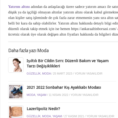
Yatırım altını
adından da anlaşılacağı üzere sadece yatırım amacı ile satın 
düşük ya da işçiliği olmayan altınlar yatırım altını olarak kabul görmekted
olan kişiler satış işleminde de çok fazla zarar etmemenin yanı sıra altın sa
belli bir kara da sahip olabilirler. Yatırım altını hakkında detaylı bilgi edi
düzenli olarak takip etmek için ise hemen https://ankaraaltinborsasi.com/ a
ücretsiz olarak üye olarak değişen altın fiyatları hakkında da bilgileri düze
Daha fazla yazı Moda
Işıltılı Bir Cildin Sırrı: Düzenli Bakım ve Yaşam
Tarzı Değişiklikleri
GÜZELLIK
,
MODA
/
25 MART 2023
/
YORUM YASAKLIDIR
2021 2022 Sonbahar Kış Ayakkabı Modası
MODA
,
YAŞAM
/
11 NISAN 2022
/
YORUM YASAKLIDIR
Lazerlipoliz Nedir?
GÜZELLIK
,
MODA
,
YAŞAM
/
27 KASIM 2021
/
YORUM YASAKLIDIR