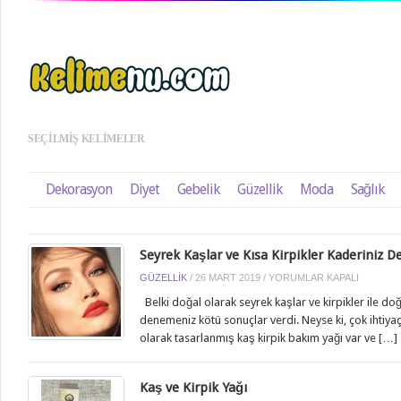
SEÇILMIŞ KELIMELER
Dekorasyon
Diyet
Gebelik
Güzellik
Moda
Sağlık
Seyrek Kaşlar ve Kısa Kirpikler Kaderiniz De
SEYREK
GÜZELLIK
/
26 MART 2019
/
YORUMLAR KAPALI
KAŞLAR
Belki doğal olarak seyrek kaşlar ve kirpikler ile d
VE
denemeniz kötü sonuçlar verdi. Neyse ki, çok ihtiya
KISA
olarak tasarlanmış kaş kirpik bakım yağı var ve […]
KIRPIKLER
KADERINIZ
DEĞIL
Kaş ve Kirpik Yağı