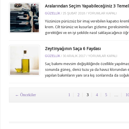
Aralarından Seçim Yapabileceğiniz 3 Teme
ARALARINDAN
GÜZELLIK
/
25 ŞUBAT 2018
/
YORUMLAR KAPALI
SEÇIM
Yüzünüze pürüzsüz bir imaj verebilen kapatıcı kremler 
YAPABILECEĞINIZ
krem. Cilt türünüz ve kusurları gizleme gereksinimle
3
gerektiğini ve en iyi şekilde nasıl saklayacağınızı öğ
TEMEL
FONDÖTEN
IÇIN
Zeytinyağının Saça 6 Faydası
ZEYTINYAĞININ
GÜZELLIK
/
30 ARALIK 2017
/
YORUMLAR KAPALI
SAÇA
Saç bakımı mevsim değişikliğinde özellikle yapılma
6
sonunda güneş, deniz tuzu ya da havuz klorundan etk
FAYDASI
yapılan bakımların yanı sıra kış sonlarında da soğu
IÇIN
← Öncekiler
1
2
3
4
5
…
1