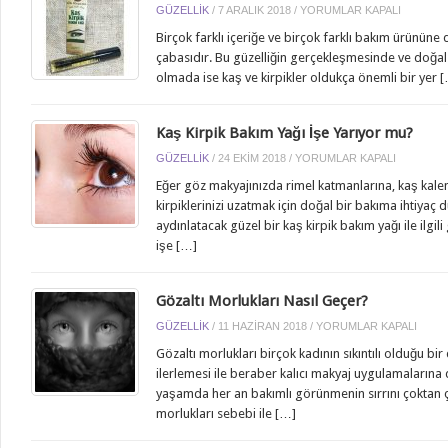
IÇIN
KAŞ
GÜZELLIK
/
7 ARALIK 2018
/
YORUMLAR KAPALI
VE
Birçok farklı içeriğe ve birçok farklı bakım ürünün
KIRPIK
çabasıdır. Bu güzelliğin gerçekleşmesinde ve doğal 
YAĞI
olmada ise kaş ve kirpikler oldukça önemli bir yer 
IÇIN
Kaş Kirpik Bakım Yağı İşe Yarıyor mu?
KAŞ
GÜZELLIK
/
24 EKIM 2018
/
YORUMLAR KAPALI
KIRPIK
Eğer göz makyajınızda rimel katmanlarına, kaş kale
BAKIM
kirpiklerinizi uzatmak için doğal bir bakıma ihtiyaç d
YAĞI
aydınlatacak güzel bir kaş kirpik bakım yağı ile ilgili
İŞE
işe […]
YARIYOR
MU?
IÇIN
Gözaltı Morlukları Nasıl Geçer?
GÖZALTI
GÜZELLIK
/
11 HAZIRAN 2018
/
YORUMLAR KAPALI
MORLUKLARI
Gözaltı morlukları birçok kadının sıkıntılı olduğu 
NASIL
ilerlemesi ile beraber kalıcı makyaj uygulamalarına 
GEÇER?
yaşamda her an bakımlı görünmenin sırrını çoktan
IÇIN
morlukları sebebi ile […]