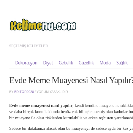
SEÇILMIŞ KELIMELER
Dekorasyon
Diyet
Gebelik
Güzellik
Moda
Sağlık
Evde Meme Muayenesi Nasıl Yapılır
BY
EDITOR2020
/
YORUM YASAKLIDIR
Evde meme muayenesi nasıl yapılır
, kendi kendine muayene ne sıklıkl
ve daha birçok konu hakkında henüz çok bilinçlenmemiş olan kadınlar bu
bir muayene ile olası risklerden kurtulabilir ve erken teşhisten yararlanabil
Sadece bir dakikanızı alacak olan bu muayeneyi de sadece ayda bir kez ya