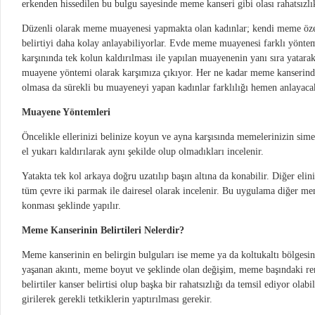
erkenden hissedilen bu bulgu sayesinde meme kanseri gibi olası rahatsızlık
Düzenli olarak meme muayenesi yapmakta olan kadınlar; kendi meme özel
belirtiyi daha kolay anlayabiliyorlar. Evde meme muayenesi farklı yöntem
karşınında tek kolun kaldırılması ile yapılan muayenenin yanı sıra yatara
muayene yöntemi olarak karşımıza çıkıyor. Her ne kadar meme kanserinde
olmasa da sürekli bu muayeneyi yapan kadınlar farklılığı hemen anlayacak
Muayene Yöntemleri
Öncelikle ellerinizi belinize koyun ve ayna karşısında memelerinizin sime
el yukarı kaldırılarak aynı şekilde olup olmadıkları incelenir.
Yatakta tek kol arkaya doğru uzatılıp başın altına da konabilir. Diğer el
tüm çevre iki parmak ile dairesel olarak incelenir. Bu uygulama diğer me
konması şeklinde yapılır.
Meme Kanserinin Belirtileri Nelerdir?
Meme kanserinin en belirgin bulguları ise meme ya da koltukaltı bölgesi
yaşanan akıntı, meme boyut ve şeklinde olan değişim, meme başındaki ren
belirtiler kanser belirtisi olup başka bir rahatsızlığı da temsil ediyor olab
girilerek gerekli tetkiklerin yaptırılması gerekir.