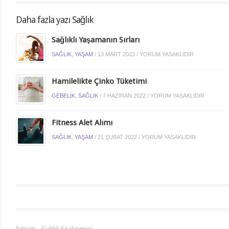
Daha fazla yazı Sağlık
Sağlıklı Yaşamanın Sırları
SAĞLIK
,
YAŞAM
/
13 MART 2023
/
YORUM YASAKLIDIR
Hamilelikte Çinko Tüketimi
GEBELIK
,
SAĞLIK
/
7 HAZIRAN 2022
/
YORUM YASAKLIDIR
Fitness Alet Alımı
SAĞLIK
,
YAŞAM
/
21 ŞUBAT 2022
/
YORUM YASAKLIDIR
İletişim
Gizlilik Sözleşmesi